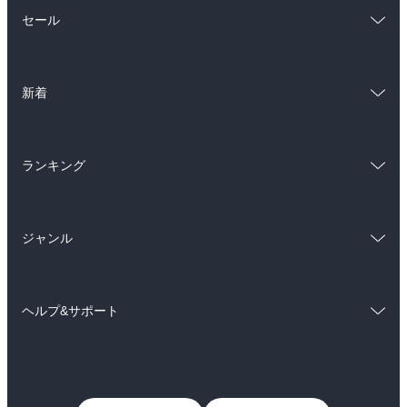
総合
コミック
セール
ラノベ
小説
総合
コミック
雑誌・グラビア
ビジネス・実用
新着
ラノベ
小説
BL・TL
総合
コミック
雑誌・グラビア
ビジネス・実用
ランキング
ラノベ
小説
BL・TL
総合
コミック
雑誌・グラビア
ビジネス・実用
ジャンル
ラノベ
小説
BL・TL
コミック
男性コミック
雑誌・グラビア
ビジネス・実用
ヘルプ&サポート
女性コミック
コミック誌
BL・TL
初めての方へ
ヘルプ
ライトノベル
男子向けラノベ