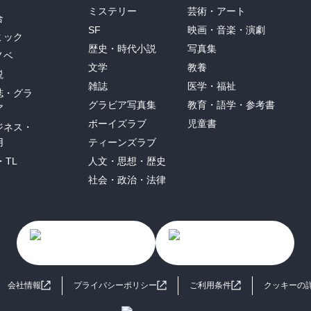
ミステリー
芸術・アート
合
SF
映画・音楽・演劇
ミック
歴史・時代小説
写真集
ノベ
文学
教養
説
雑誌
医学・福祉
誌・グラ
グラビア写真集
教育・語学・参考書
ア
ボーイズラブ
児童書
ジネス・
用
ティーンズラブ
・TL
人文・思想・歴史
社会・政治・法律
会社情報
プライバシーポリシー
ご利用条件
クッキーの