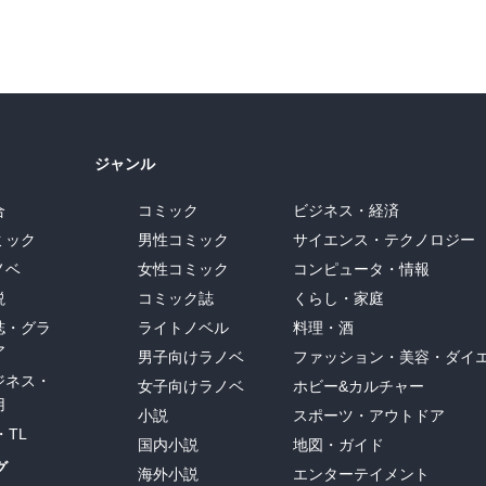
ジャンル
合
コミック
ビジネス・経済
ミック
男性コミック
サイエンス・テクノロジー
ノベ
女性コミック
コンピュータ・情報
説
コミック誌
くらし・家庭
誌・グラ
ライトノベル
料理・酒
ア
男子向けラノベ
ファッション・美容・ダイ
ジネス・
女子向けラノベ
ホビー&カルチャー
用
小説
スポーツ・アウトドア
・TL
国内小説
地図・ガイド
グ
海外小説
エンターテイメント