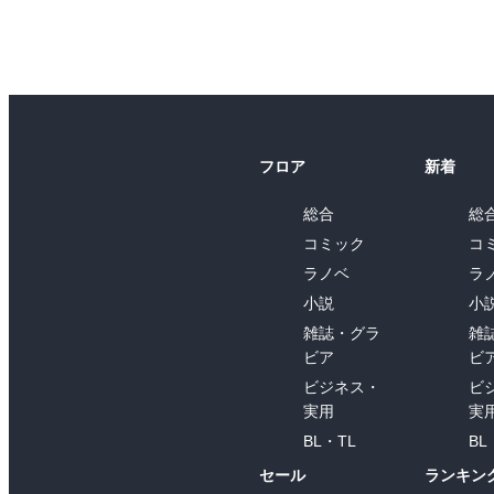
フロア
新着
総合
総
コミック
コ
ラノベ
ラ
小説
小
雑誌・グラ
雑
ビア
ビ
ビジネス・
ビ
実用
実
BL・TL
BL
セール
ランキン