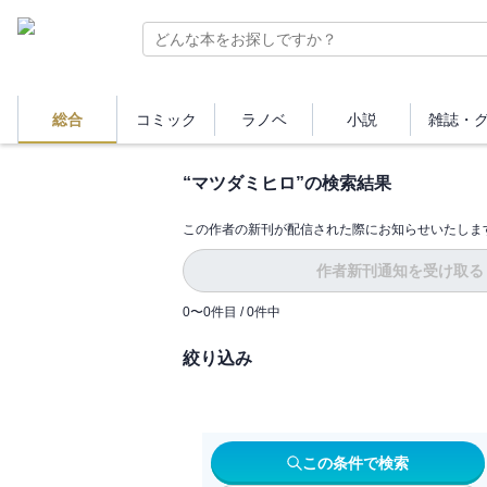
総合
コミック
ラノベ
小説
雑誌・
“
マツダミヒロ
”の検索結果
この作者の新刊が配信された際にお知らせいたしま
作者新刊通知を受け取る
0
〜
0
件目 /
0
件中
絞り込み
この条件で検索