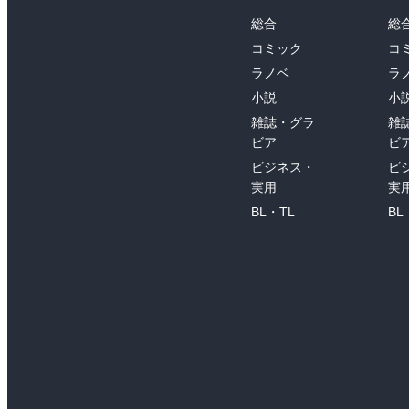
総合
総
コミック
コ
ラノベ
ラ
小説
小
雑誌・グラ
雑
ビア
ビ
ビジネス・
ビ
実用
実
BL・TL
BL