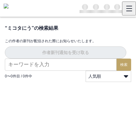
“
ミコタにう
”の検索結果
この作者の新刊が配信された際にお知らせいたします。
作者新刊通知を受け取る
検索
人気順
0
〜
0
件目 /
0
件中