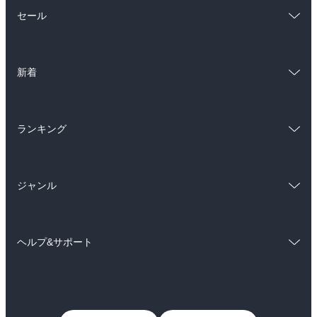
総合
コミック
セール
ラノベ
小説
総合
コミック
雑誌・グラビア
ビジネス・実用
新着
ラノベ
小説
BL・TL
総合
コミック
雑誌・グラビア
ビジネス・実用
ランキング
ラノベ
小説
BL・TL
総合
コミック
雑誌・グラビア
ビジネス・実用
ジャンル
ラノベ
小説
BL・TL
コミック
男性コミック
雑誌・グラビア
ビジネス・実用
ヘルプ&サポート
女性コミック
コミック誌
BL・TL
初めての方へ
ヘルプ
ライトノベル
男子向けラノベ