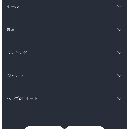
総合
コミック
セール
ラノベ
小説
総合
コミック
雑誌・グラビア
ビジネス・実用
新着
ラノベ
小説
BL・TL
総合
コミック
雑誌・グラビア
ビジネス・実用
ランキング
ラノベ
小説
BL・TL
総合
コミック
雑誌・グラビア
ビジネス・実用
ジャンル
ラノベ
小説
BL・TL
コミック
男性コミック
雑誌・グラビア
ビジネス・実用
ヘルプ&サポート
女性コミック
コミック誌
BL・TL
初めての方へ
ヘルプ
ライトノベル
男子向けラノベ