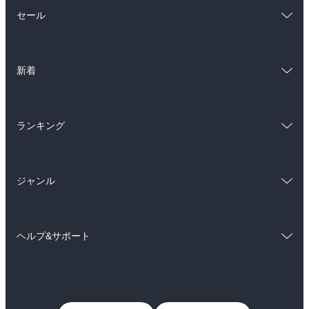
総合
コミック
セール
ラノベ
小説
総合
コミック
雑誌・グラビア
ビジネス・実用
新着
ラノベ
小説
BL・TL
総合
コミック
雑誌・グラビア
ビジネス・実用
ランキング
ラノベ
小説
BL・TL
総合
コミック
雑誌・グラビア
ビジネス・実用
ジャンル
ラノベ
小説
BL・TL
コミック
男性コミック
雑誌・グラビア
ビジネス・実用
ヘルプ&サポート
女性コミック
コミック誌
BL・TL
初めての方へ
ヘルプ
ライトノベル
男子向けラノベ