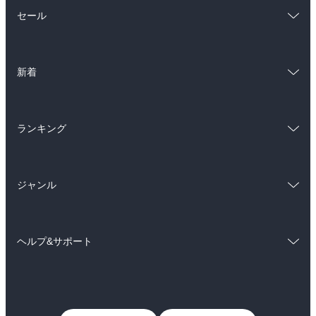
総合
コミック
セール
ラノベ
小説
総合
コミック
雑誌・グラビア
ビジネス・実用
新着
ラノベ
小説
BL・TL
総合
コミック
雑誌・グラビア
ビジネス・実用
ランキング
ラノベ
小説
BL・TL
総合
コミック
雑誌・グラビア
ビジネス・実用
ジャンル
ラノベ
小説
BL・TL
コミック
男性コミック
雑誌・グラビア
ビジネス・実用
ヘルプ&サポート
女性コミック
コミック誌
BL・TL
初めての方へ
ヘルプ
ライトノベル
男子向けラノベ