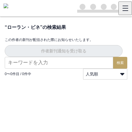
“
ローラン・ビネ
”の検索結果
この作者の新刊が配信された際にお知らせいたします。
作者新刊通知を受け取る
検索
人気順
0
〜
0
件目 /
0
件中