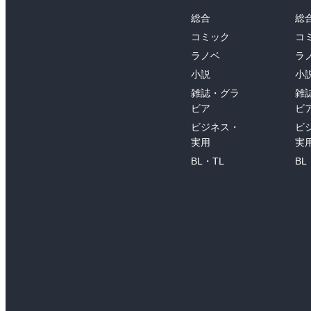
総合
総
コミック
コ
ラノベ
ラ
小説
小
雑誌・グラ
雑
ビア
ビ
ビジネス・
ビ
実用
実
BL・TL
BL