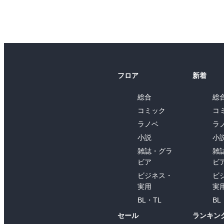
フロア
新着
総合
総
コミック
コ
ラノベ
ラ
小説
小
雑誌・グラ
雑
ビア
ビ
ビジネス・
ビ
実用
実
BL・TL
BL
セール
ランキン