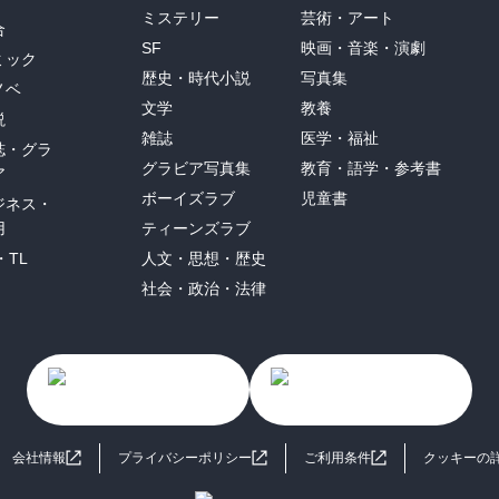
ミステリー
芸術・アート
合
SF
映画・音楽・演劇
ミック
歴史・時代小説
写真集
ノベ
文学
教養
説
雑誌
医学・福祉
誌・グラ
グラビア写真集
教育・語学・参考書
ア
ボーイズラブ
児童書
ジネス・
用
ティーンズラブ
・TL
人文・思想・歴史
社会・政治・法律
会社情報
プライバシーポリシー
ご利用条件
クッキーの