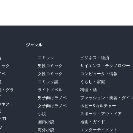
ジャンル
合
コミック
ビジネス・経済
ミック
男性コミック
サイエンス・テクノロジー
ノベ
女性コミック
コンピュータ・情報
説
コミック誌
くらし・家庭
誌・グラ
ライトノベル
料理・酒
ア
男子向けラノベ
ファッション・美容・ダイ
ジネス・
女子向けラノベ
ホビー&カルチャー
用
小説
スポーツ・アウトドア
・TL
国内小説
地図・ガイド
グ
海外小説
エンターテイメント