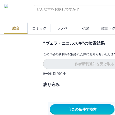
総合
コミック
ラノベ
小説
雑誌・
“
ヴェラ・ニコルスキ
”の検索結果
この作者の新刊が配信された際にお知らせいたしま
作者新刊通知を受け取る
0
〜
0
件目 /
0
件中
絞り込み
この条件で検索