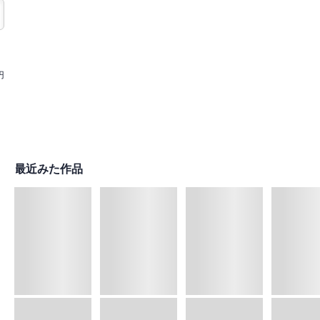
円
最近みた作品