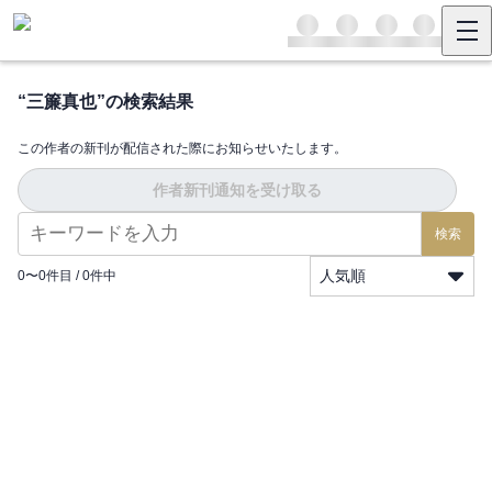
“
三簾真也
”の検索結果
この作者の新刊が配信された際にお知らせいたします。
作者新刊通知を受け取る
検索
人気順
0
〜
0
件目 /
0
件中