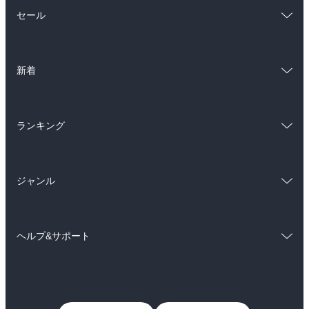
総合
コミック
セール
ラノベ
小説
総合
コミック
雑誌・グラビア
ビジネス・実用
新着
ラノベ
小説
BL・TL
総合
コミック
雑誌・グラビア
ビジネス・実用
ランキング
ラノベ
小説
BL・TL
総合
コミック
雑誌・グラビア
ビジネス・実用
ジャンル
ラノベ
小説
BL・TL
コミック
男性コミック
雑誌・グラビア
ビジネス・実用
ヘルプ&サポート
女性コミック
コミック誌
BL・TL
初めての方へ
ヘルプ
ライトノベル
男子向けラノベ