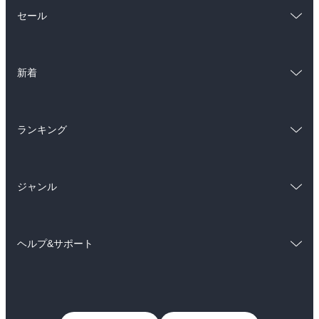
総合
コミック
セール
ラノベ
小説
総合
コミック
雑誌・グラビア
ビジネス・実用
新着
ラノベ
小説
BL・TL
総合
コミック
雑誌・グラビア
ビジネス・実用
ランキング
ラノベ
小説
BL・TL
総合
コミック
雑誌・グラビア
ビジネス・実用
ジャンル
ラノベ
小説
BL・TL
コミック
男性コミック
雑誌・グラビア
ビジネス・実用
ヘルプ&サポート
女性コミック
コミック誌
BL・TL
初めての方へ
ヘルプ
ライトノベル
男子向けラノベ