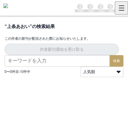
“
上条あおい
”の検索結果
この作者の新刊が配信された際にお知らせいたします。
作者新刊通知を受け取る
検索
人気順
0
〜
0
件目 /
0
件中