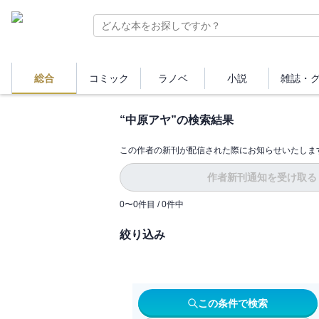
総合
コミック
ラノベ
小説
雑誌・
“
中原アヤ
”の検索結果
この作者の新刊が配信された際にお知らせいたしま
作者新刊通知を受け取る
0
〜
0
件目 /
0
件中
絞り込み
この条件で検索