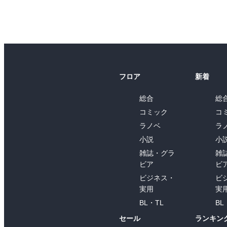
フロア
新着
総合
総
コミック
コ
ラノベ
ラ
小説
小
雑誌・グラ
雑
ビア
ビ
ビジネス・
ビ
実用
実
BL・TL
BL
セール
ランキン