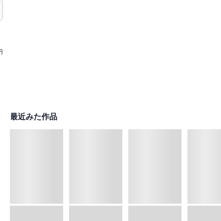
円
最近みた作品