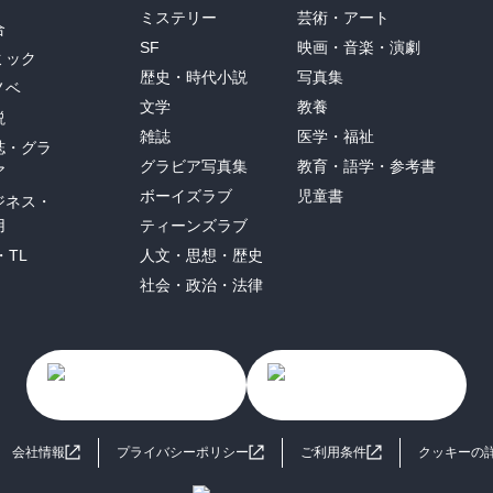
ミステリー
芸術・アート
合
SF
映画・音楽・演劇
ミック
歴史・時代小説
写真集
ノベ
文学
教養
説
雑誌
医学・福祉
誌・グラ
グラビア写真集
教育・語学・参考書
ア
ボーイズラブ
児童書
ジネス・
用
ティーンズラブ
・TL
人文・思想・歴史
社会・政治・法律
会社情報
プライバシーポリシー
ご利用条件
クッキーの