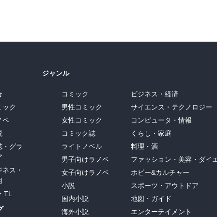
ジャンル
合
コミック
ビジネス・経済
ミック
男性コミック
サイエンス・テクノロジー
ノベ
女性コミック
コンピュータ・情報
説
コミック誌
くらし・家庭
誌・グラ
ライトノベル
料理・酒
ア
男子向けラノベ
ファッション・美容・ダイ
ジネス・
女子向けラノベ
ホビー&カルチャー
用
小説
スポーツ・アウトドア
・TL
国内小説
地図・ガイド
グ
海外小説
エンターテイメント