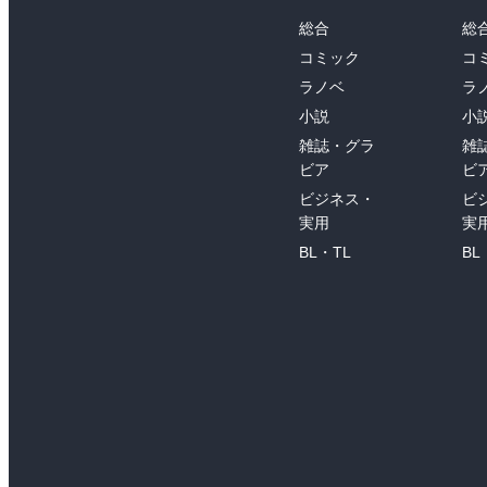
総合
総
コミック
コ
ラノベ
ラ
小説
小
雑誌・グラ
雑
ビア
ビ
ビジネス・
ビ
実用
実
BL・TL
BL