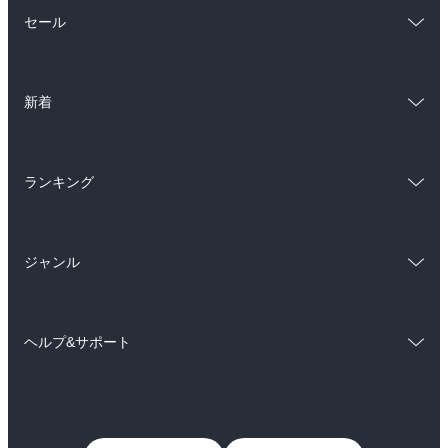
総合
コミック
セール
ラノベ
小説
総合
コミック
雑誌・グラビア
ビジネス・実用
新着
ラノベ
小説
BL・TL
総合
コミック
雑誌・グラビア
ビジネス・実用
ランキング
ラノベ
小説
BL・TL
総合
コミック
雑誌・グラビア
ビジネス・実用
ジャンル
ラノベ
小説
BL・TL
コミック
男性コミック
雑誌・グラビア
ビジネス・実用
ヘルプ&サポート
女性コミック
コミック誌
BL・TL
初めての方へ
ヘルプ
ライトノベル
男子向けラノベ