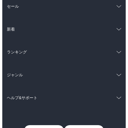
総合
コミック
セール
ラノベ
小説
総合
コミック
雑誌・グラビア
ビジネス・実用
新着
ラノベ
小説
BL・TL
総合
コミック
雑誌・グラビア
ビジネス・実用
ランキング
ラノベ
小説
BL・TL
総合
コミック
雑誌・グラビア
ビジネス・実用
ジャンル
ラノベ
小説
BL・TL
コミック
男性コミック
雑誌・グラビア
ビジネス・実用
ヘルプ&サポート
女性コミック
コミック誌
BL・TL
初めての方へ
ヘルプ
ライトノベル
男子向けラノベ