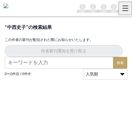
“
中西史子
”の検索結果
この作者の新刊が配信された際にお知らせいたします。
作者新刊通知を受け取る
検索
人気順
0
〜
0
件目 /
0
件中