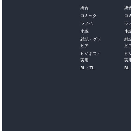
総合
総
コミック
コ
ラノベ
ラ
小説
小
雑誌・グラ
雑
ビア
ビ
ビジネス・
ビ
実用
実
BL・TL
BL