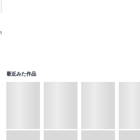
円
最近みた作品