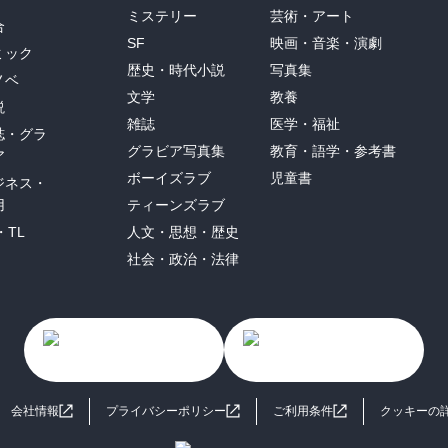
ミステリー
芸術・アート
合
SF
映画・音楽・演劇
ミック
歴史・時代小説
写真集
ノベ
文学
教養
説
雑誌
医学・福祉
誌・グラ
グラビア写真集
教育・語学・参考書
ア
ボーイズラブ
児童書
ジネス・
用
ティーンズラブ
・TL
人文・思想・歴史
社会・政治・法律
会社情報
プライバシーポリシー
ご利用条件
クッキーの