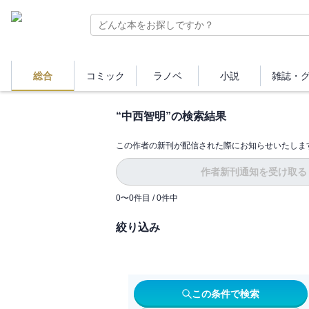
総合
コミック
ラノベ
小説
雑誌・
“
中西智明
”の検索結果
この作者の新刊が配信された際にお知らせいたしま
作者新刊通知を受け取る
0
〜
0
件目 /
0
件中
絞り込み
この条件で検索