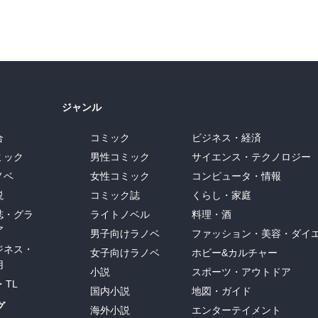
ジャンル
合
コミック
ビジネス・経済
ミック
男性コミック
サイエンス・テクノロジー
ノベ
女性コミック
コンピュータ・情報
説
コミック誌
くらし・家庭
誌・グラ
ライトノベル
料理・酒
ア
男子向けラノベ
ファッション・美容・ダイ
ジネス・
女子向けラノベ
ホビー&カルチャー
用
小説
スポーツ・アウトドア
・TL
国内小説
地図・ガイド
グ
海外小説
エンターテイメント