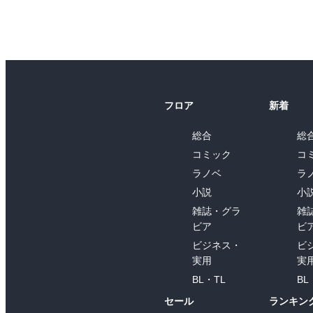
フロア
新着
総合
総
コミック
コ
ラノベ
ラ
小説
小
雑誌・グラ
雑
ビア
ビ
ビジネス・
ビ
実用
実
BL・TL
BL
セール
ランキン