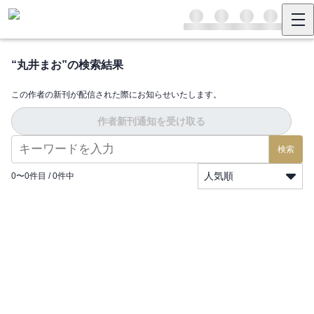
“
丸井まお
”の検索結果
この作者の新刊が配信された際にお知らせいたします。
作者新刊通知を受け取る
検索
人気順
0
〜
0
件目 /
0
件中