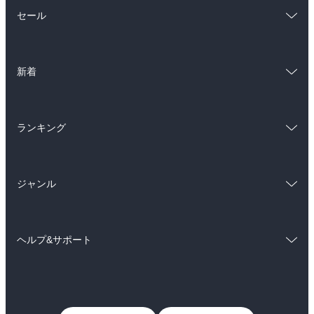
総合
コミック
セール
ラノベ
小説
総合
コミック
雑誌・グラビア
ビジネス・実用
新着
ラノベ
小説
BL・TL
総合
コミック
雑誌・グラビア
ビジネス・実用
ランキング
ラノベ
小説
BL・TL
総合
コミック
雑誌・グラビア
ビジネス・実用
ジャンル
ラノベ
小説
BL・TL
コミック
男性コミック
雑誌・グラビア
ビジネス・実用
ヘルプ&サポート
女性コミック
コミック誌
BL・TL
初めての方へ
ヘルプ
ライトノベル
男子向けラノベ