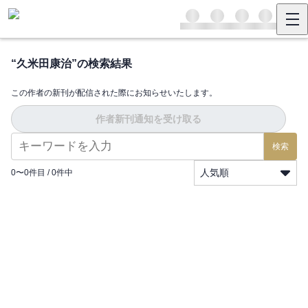
“
久米田康治
”の検索結果
この作者の新刊が配信された際にお知らせいたします。
作者新刊通知を受け取る
検索
人気順
0
〜
0
件目 /
0
件中