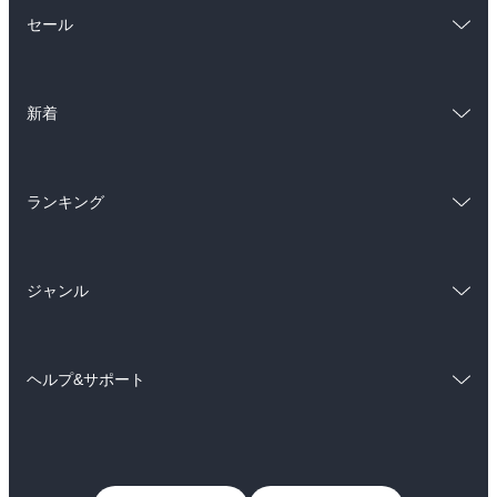
総合
コミック
セール
ラノベ
小説
総合
コミック
雑誌・グラビア
ビジネス・実用
新着
ラノベ
小説
BL・TL
総合
コミック
雑誌・グラビア
ビジネス・実用
ランキング
ラノベ
小説
BL・TL
総合
コミック
雑誌・グラビア
ビジネス・実用
ジャンル
ラノベ
小説
BL・TL
コミック
男性コミック
雑誌・グラビア
ビジネス・実用
ヘルプ&サポート
女性コミック
コミック誌
BL・TL
初めての方へ
ヘルプ
ライトノベル
男子向けラノベ