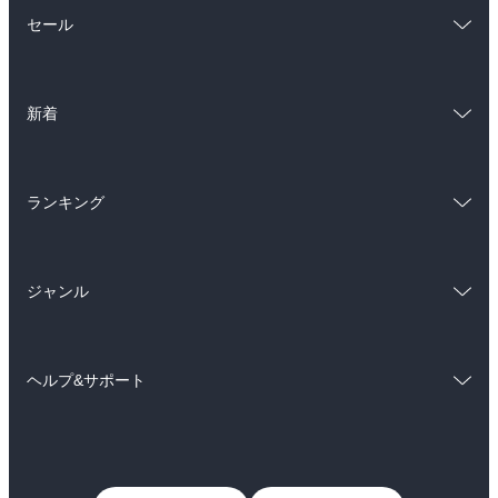
総合
コミック
セール
ラノベ
小説
総合
コミック
雑誌・グラビア
ビジネス・実用
新着
ラノベ
小説
BL・TL
総合
コミック
雑誌・グラビア
ビジネス・実用
ランキング
ラノベ
小説
BL・TL
総合
コミック
雑誌・グラビア
ビジネス・実用
ジャンル
ラノベ
小説
BL・TL
コミック
男性コミック
雑誌・グラビア
ビジネス・実用
ヘルプ&サポート
女性コミック
コミック誌
BL・TL
初めての方へ
ヘルプ
ライトノベル
男子向けラノベ