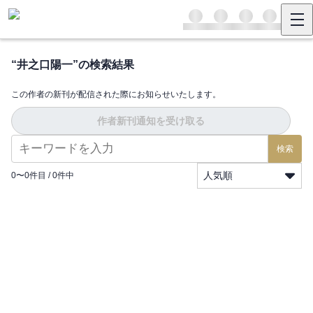
“
井之口陽一
”の検索結果
この作者の新刊が配信された際にお知らせいたします。
作者新刊通知を受け取る
検索
人気順
0
〜
0
件目 /
0
件中