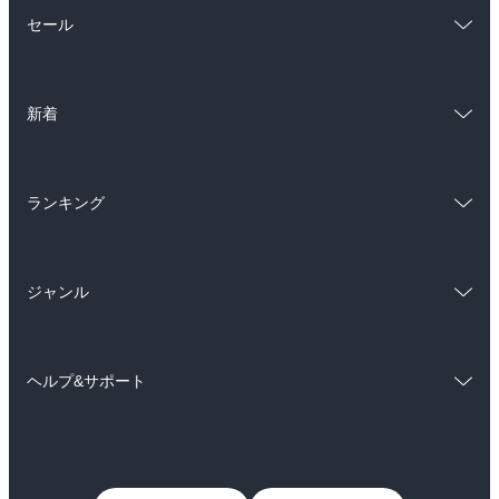
総合
コミック
セール
ラノベ
小説
総合
コミック
雑誌・グラビア
ビジネス・実用
新着
ラノベ
小説
BL・TL
総合
コミック
雑誌・グラビア
ビジネス・実用
ランキング
ラノベ
小説
BL・TL
総合
コミック
雑誌・グラビア
ビジネス・実用
ジャンル
ラノベ
小説
BL・TL
コミック
男性コミック
雑誌・グラビア
ビジネス・実用
ヘルプ&サポート
女性コミック
コミック誌
BL・TL
初めての方へ
ヘルプ
ライトノベル
男子向けラノベ