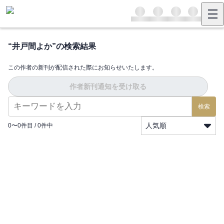
“
井戸間よか
”の検索結果
この作者の新刊が配信された際にお知らせいたします。
作者新刊通知を受け取る
検索
人気順
0
〜
0
件目 /
0
件中