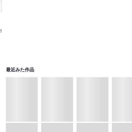
円
最近みた作品