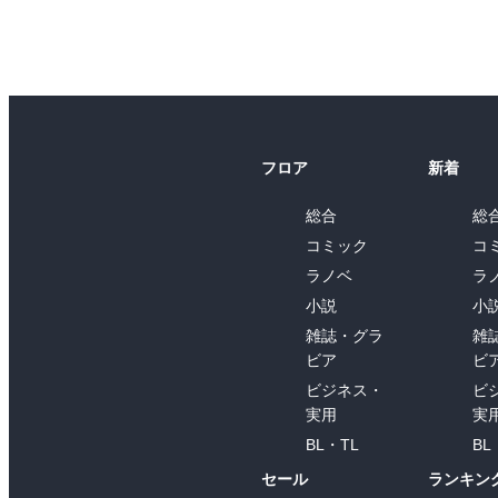
フロア
新着
総合
総
コミック
コ
ラノベ
ラ
小説
小
雑誌・グラ
雑
ビア
ビ
ビジネス・
ビ
実用
実
BL・TL
BL
セール
ランキン