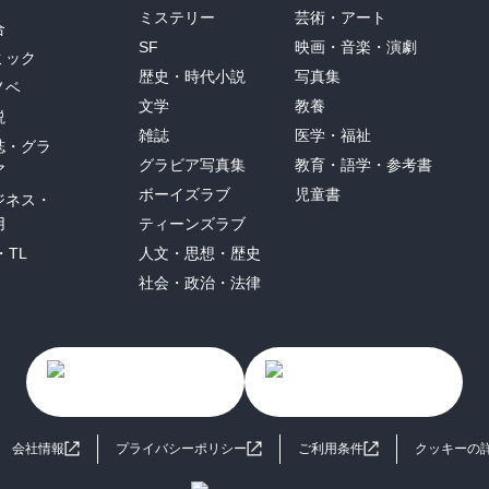
ミステリー
芸術・アート
合
SF
映画・音楽・演劇
ミック
歴史・時代小説
写真集
ノベ
文学
教養
説
雑誌
医学・福祉
誌・グラ
グラビア写真集
教育・語学・参考書
ア
ボーイズラブ
児童書
ジネス・
用
ティーンズラブ
・TL
人文・思想・歴史
社会・政治・法律
会社情報
プライバシーポリシー
ご利用条件
クッキーの