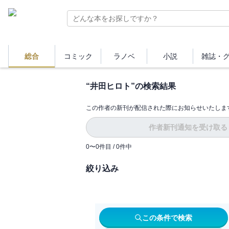
総合
コミック
ラノベ
小説
雑誌・
“
井田ヒロト
”の検索結果
この作者の新刊が配信された際にお知らせいたしま
作者新刊通知を受け取る
0
〜
0
件目 /
0
件中
絞り込み
この条件で検索