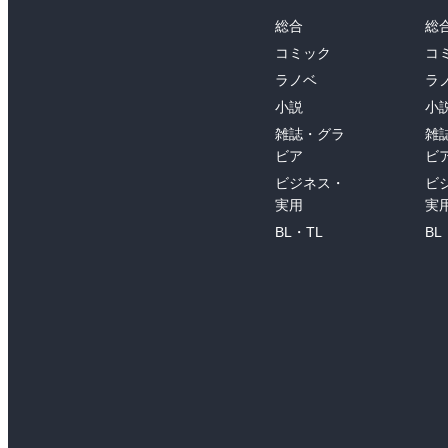
総合
総
コミック
コ
ラノベ
ラ
小説
小
雑誌・グラ
雑
ビア
ビ
ビジネス・
ビ
実用
実
BL・TL
BL