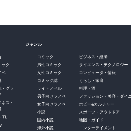
ジャンル
合
コミック
ビジネス・経済
ミック
男性コミック
サイエンス・テクノロジー
ノベ
女性コミック
コンピュータ・情報
説
コミック誌
くらし・家庭
誌・グラ
ライトノベル
料理・酒
ア
男子向けラノベ
ファッション・美容・ダイ
ジネス・
女子向けラノベ
ホビー&カルチャー
用
小説
スポーツ・アウトドア
・TL
国内小説
地図・ガイド
グ
海外小説
エンターテイメント