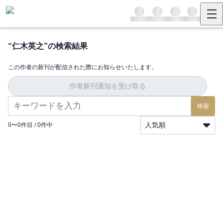
“
仁木英之
”の検索結果
この作者の新刊が配信された際にお知らせいたします。
作者新刊通知を受け取る
検索
人気順
0
〜
0
件目 /
0
件中