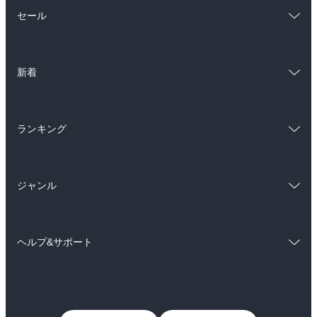
総合
コミック
セール
ラノベ
小説
総合
コミック
雑誌・グラビア
ビジネス・実用
新着
ラノベ
小説
BL・TL
総合
コミック
雑誌・グラビア
ビジネス・実用
ランキング
ラノベ
小説
BL・TL
総合
コミック
雑誌・グラビア
ビジネス・実用
ジャンル
ラノベ
小説
BL・TL
コミック
男性コミック
雑誌・グラビア
ビジネス・実用
ヘルプ&サポート
女性コミック
コミック誌
BL・TL
初めての方へ
ヘルプ
ライトノベル
男子向けラノベ