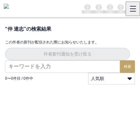
“
仲 達志
”の検索結果
この作者の新刊が配信された際にお知らせいたします。
作者新刊通知を受け取る
検索
人気順
0
〜
0
件目 /
0
件中