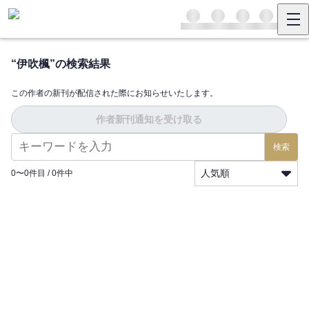
“
伊吹楓
”の検索結果
この作者の新刊が配信された際にお知らせいたします。
作者新刊通知を受け取る
検索
人気順
0
〜
0
件目 /
0
件中