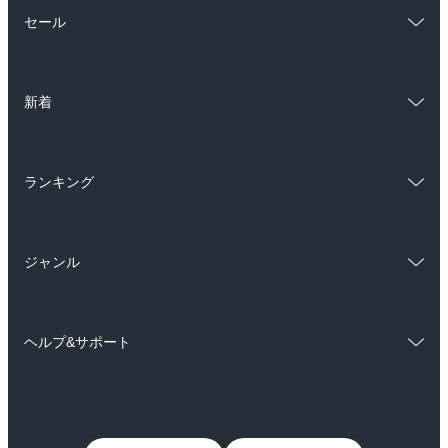
総合
コミック
セール
ラノベ
小説
総合
コミック
雑誌・グラビア
ビジネス・実用
新着
ラノベ
小説
BL・TL
総合
コミック
雑誌・グラビア
ビジネス・実用
ランキング
ラノベ
小説
BL・TL
総合
コミック
雑誌・グラビア
ビジネス・実用
ジャンル
ラノベ
小説
BL・TL
コミック
男性コミック
雑誌・グラビア
ビジネス・実用
ヘルプ&サポート
女性コミック
コミック誌
BL・TL
初めての方へ
ヘルプ
ライトノベル
男子向けラノベ