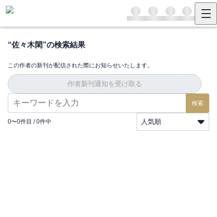
“
佐々木閑
”の検索結果
この作者の新刊が配信された際にお知らせいたします。
作者新刊通知を受け取る
検索
人気順
0
〜
0
件目 /
0
件中