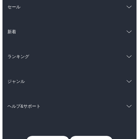
総合
コミック
セール
ラノベ
小説
総合
コミック
雑誌・グラビア
ビジネス・実用
新着
ラノベ
小説
BL・TL
総合
コミック
雑誌・グラビア
ビジネス・実用
ランキング
ラノベ
小説
BL・TL
総合
コミック
雑誌・グラビア
ビジネス・実用
ジャンル
ラノベ
小説
BL・TL
コミック
男性コミック
雑誌・グラビア
ビジネス・実用
ヘルプ&サポート
女性コミック
コミック誌
BL・TL
初めての方へ
ヘルプ
ライトノベル
男子向けラノベ