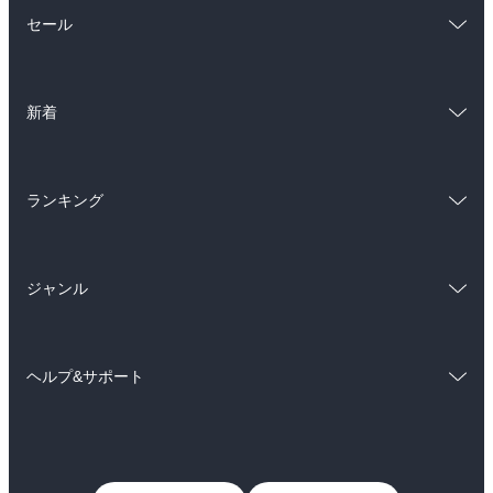
総合
コミック
セール
ラノベ
小説
総合
コミック
雑誌・グラビア
ビジネス・実用
新着
ラノベ
小説
BL・TL
総合
コミック
雑誌・グラビア
ビジネス・実用
ランキング
ラノベ
小説
BL・TL
総合
コミック
雑誌・グラビア
ビジネス・実用
ジャンル
ラノベ
小説
BL・TL
コミック
男性コミック
雑誌・グラビア
ビジネス・実用
ヘルプ&サポート
女性コミック
コミック誌
BL・TL
初めての方へ
ヘルプ
ライトノベル
男子向けラノベ