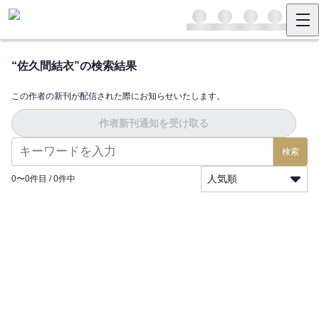
“
佐久間結衣
”の検索結果
この作者の新刊が配信された際にお知らせいたします。
作者新刊通知を受け取る
検索
人気順
0
〜
0
件目 /
0
件中