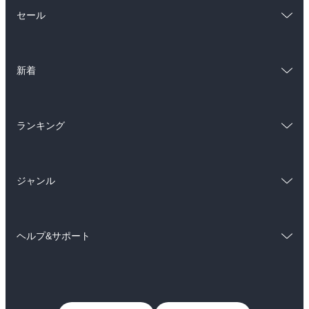
総合
コミック
セール
ラノベ
小説
総合
コミック
雑誌・グラビア
ビジネス・実用
新着
ラノベ
小説
BL・TL
総合
コミック
雑誌・グラビア
ビジネス・実用
ランキング
ラノベ
小説
BL・TL
総合
コミック
雑誌・グラビア
ビジネス・実用
ジャンル
ラノベ
小説
BL・TL
コミック
男性コミック
雑誌・グラビア
ビジネス・実用
ヘルプ&サポート
女性コミック
コミック誌
BL・TL
初めての方へ
ヘルプ
ライトノベル
男子向けラノベ