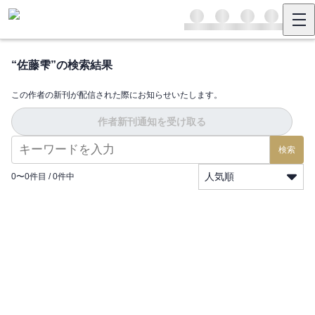
“
佐藤雫
”の検索結果
この作者の新刊が配信された際にお知らせいたします。
作者新刊通知を受け取る
検索
人気順
0
〜
0
件目 /
0
件中