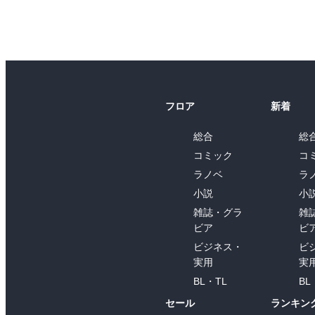
フロア
新着
総合
総
コミック
コ
ラノベ
ラ
小説
小
雑誌・グラ
雑
ビア
ビ
ビジネス・
ビ
実用
実
BL・TL
BL
セール
ランキン