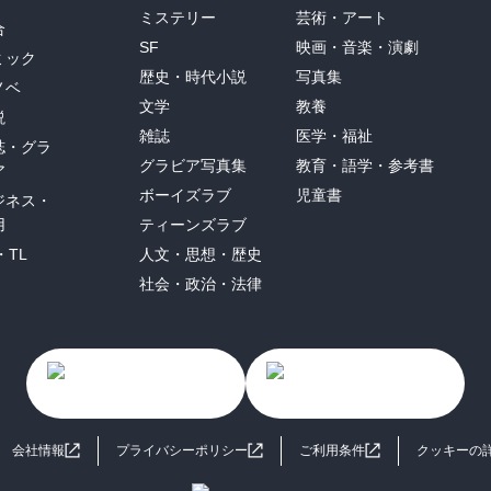
ミステリー
芸術・アート
合
SF
映画・音楽・演劇
ミック
歴史・時代小説
写真集
ノベ
文学
教養
説
雑誌
医学・福祉
誌・グラ
グラビア写真集
教育・語学・参考書
ア
ボーイズラブ
児童書
ジネス・
用
ティーンズラブ
・TL
人文・思想・歴史
社会・政治・法律
会社情報
プライバシーポリシー
ご利用条件
クッキーの