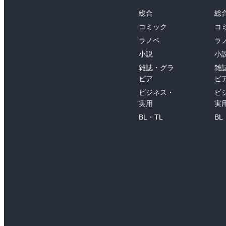
総合
総
コミック
コ
ラノベ
ラ
小説
小
雑誌・グラ
雑
ビア
ビ
ビジネス・
ビ
実用
実
BL・TL
BL