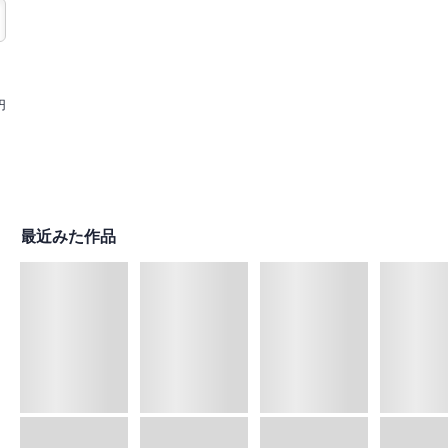
円
最近みた作品