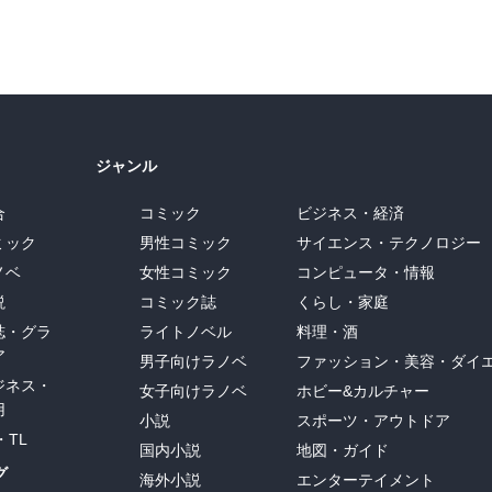
ジャンル
合
コミック
ビジネス・経済
ミック
男性コミック
サイエンス・テクノロジー
ノベ
女性コミック
コンピュータ・情報
説
コミック誌
くらし・家庭
誌・グラ
ライトノベル
料理・酒
ア
男子向けラノベ
ファッション・美容・ダイ
ジネス・
女子向けラノベ
ホビー&カルチャー
用
小説
スポーツ・アウトドア
・TL
国内小説
地図・ガイド
グ
海外小説
エンターテイメント