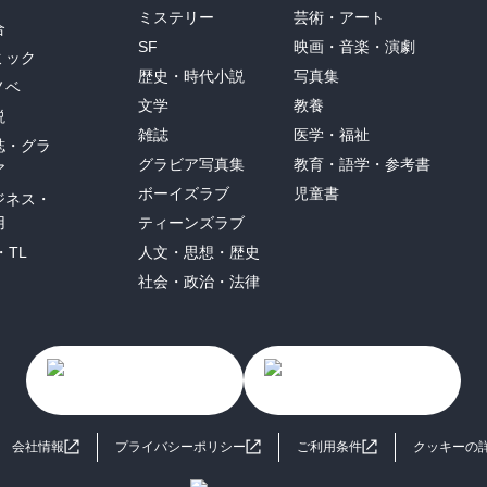
ミステリー
芸術・アート
合
SF
映画・音楽・演劇
ミック
歴史・時代小説
写真集
ノベ
文学
教養
説
雑誌
医学・福祉
誌・グラ
グラビア写真集
教育・語学・参考書
ア
ボーイズラブ
児童書
ジネス・
用
ティーンズラブ
・TL
人文・思想・歴史
社会・政治・法律
会社情報
プライバシーポリシー
ご利用条件
クッキーの