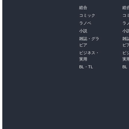
総合
総
コミック
コ
ラノベ
ラ
小説
小
雑誌・グラ
雑
ビア
ビ
ビジネス・
ビ
実用
実
BL・TL
BL