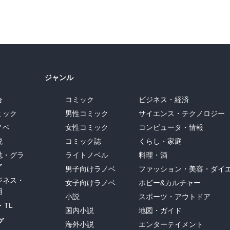
ジャンル
合
コミック
ビジネス・経済
ミック
男性コミック
サイエンス・テクノロジー
ノベ
女性コミック
コンピュータ・情報
説
コミック誌
くらし・家庭
誌・グラ
ライトノベル
料理・酒
ア
男子向けラノベ
ファッション・美容・ダイ
ジネス・
女子向けラノベ
ホビー&カルチャー
用
小説
スポーツ・アウトドア
・TL
国内小説
地図・ガイド
グ
海外小説
エンターテイメント