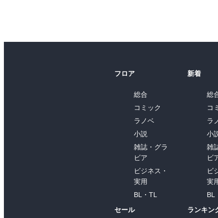
フロア
新着
総合
総
コミック
コ
ラノベ
ラ
小説
小
雑誌・グラ
雑
ビア
ビ
ビジネス・
ビ
実用
実
BL・TL
BL
セール
ランキン