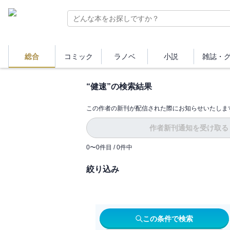
総合
コミック
ラノベ
小説
雑誌・
“
健速
”の検索結果
この作者の新刊が配信された際にお知らせいたしま
作者新刊通知を受け取る
0
〜
0
件目 /
0
件中
絞り込み
この条件で検索