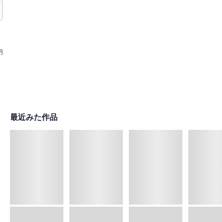
円
最近みた作品