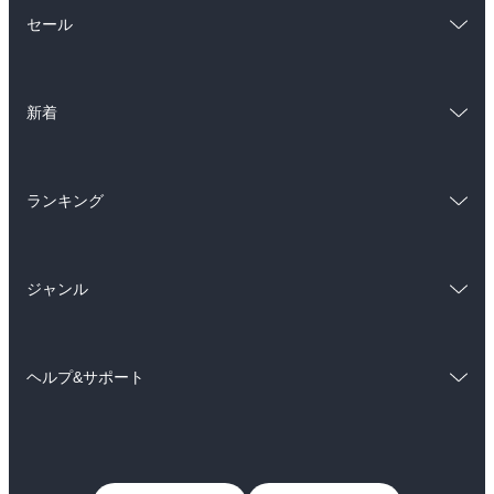
総合
コミック
セール
ラノベ
小説
総合
コミック
雑誌・グラビア
ビジネス・実用
新着
ラノベ
小説
BL・TL
総合
コミック
雑誌・グラビア
ビジネス・実用
ランキング
ラノベ
小説
BL・TL
総合
コミック
雑誌・グラビア
ビジネス・実用
ジャンル
ラノベ
小説
BL・TL
コミック
男性コミック
雑誌・グラビア
ビジネス・実用
ヘルプ&サポート
女性コミック
コミック誌
BL・TL
初めての方へ
ヘルプ
ライトノベル
男子向けラノベ