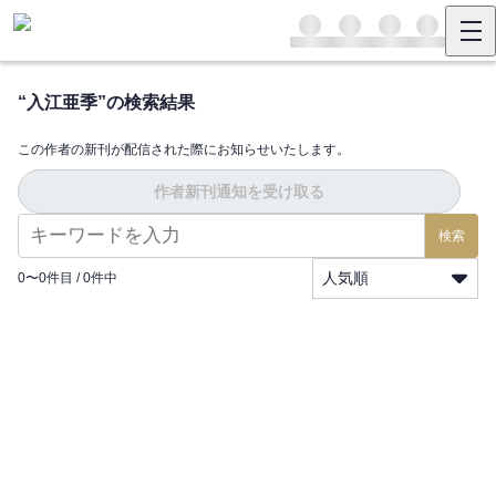
“
入江亜季
”の検索結果
この作者の新刊が配信された際にお知らせいたします。
作者新刊通知を受け取る
検索
人気順
0
〜
0
件目 /
0
件中