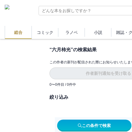
総合
コミック
ラノベ
小説
雑誌・
“
六月柿光
”の検索結果
この作者の新刊が配信された際にお知らせいたしま
作者新刊通知を受け取る
0
〜
0
件目 /
0
件中
絞り込み
この条件で検索