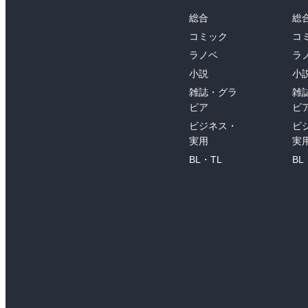
総合
総
コミック
コ
ラノベ
ラ
小説
小
雑誌・グラ
雑
ビア
ビ
ビジネス・
ビ
実用
実
BL・TL
BL