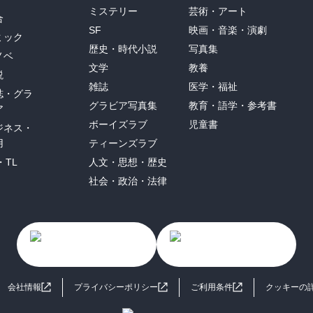
ミステリー
芸術・アート
合
SF
映画・音楽・演劇
ミック
歴史・時代小説
写真集
ノベ
文学
教養
説
雑誌
医学・福祉
誌・グラ
グラビア写真集
教育・語学・参考書
ア
ボーイズラブ
児童書
ジネス・
用
ティーンズラブ
・TL
人文・思想・歴史
社会・政治・法律
会社情報
プライバシーポリシー
ご利用条件
クッキーの