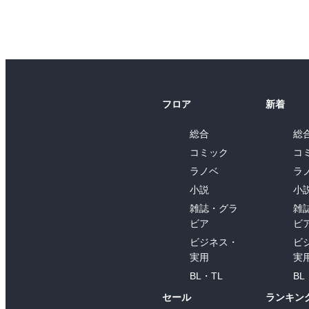
フロア
新着
総合
総
コミック
コ
ラノベ
ラ
小説
小
雑誌・グラ
雑
ビア
ビ
ビジネス・
ビ
実用
実
BL・TL
BL
セール
ランキン