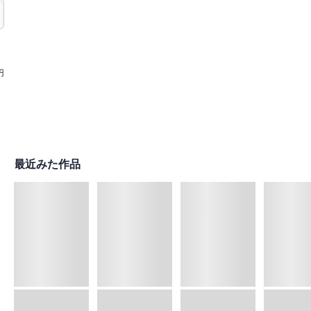
円
最近みた作品