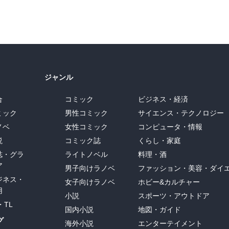
ジャンル
合
コミック
ビジネス・経済
ミック
男性コミック
サイエンス・テクノロジー
ノベ
女性コミック
コンピュータ・情報
説
コミック誌
くらし・家庭
誌・グラ
ライトノベル
料理・酒
ア
男子向けラノベ
ファッション・美容・ダイ
ジネス・
女子向けラノベ
ホビー&カルチャー
用
小説
スポーツ・アウトドア
・TL
国内小説
地図・ガイド
グ
海外小説
エンターテイメント