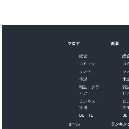
フロア
新着
総合
総
コミック
コ
ラノベ
ラ
小説
小
雑誌・グラ
雑
ビア
ビ
ビジネス・
ビ
実用
実
BL・TL
BL
セール
ランキン