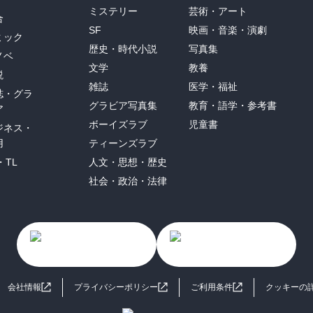
ミステリー
芸術・アート
合
SF
映画・音楽・演劇
ミック
歴史・時代小説
写真集
ノベ
文学
教養
説
雑誌
医学・福祉
誌・グラ
グラビア写真集
教育・語学・参考書
ア
ボーイズラブ
児童書
ジネス・
用
ティーンズラブ
・TL
人文・思想・歴史
社会・政治・法律
会社情報
プライバシーポリシー
ご利用条件
クッキーの