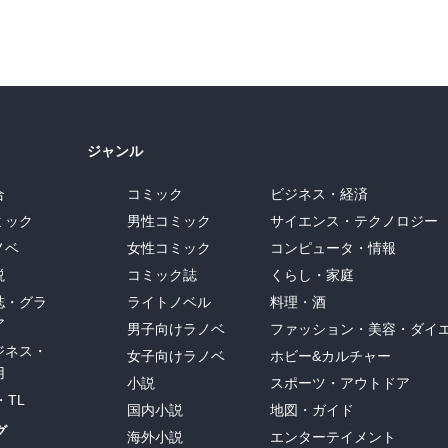
ジャンル
合
コミック
ビジネス・経済
ミック
男性コミック
サイエンス・テクノロジー
ノベ
女性コミック
コンピュータ・情報
説
コミック誌
くらし・家庭
誌・グラ
ライトノベル
料理・酒
ア
男子向けラノベ
ファッション・美容・ダイ
ジネス・
女子向けラノベ
ホビー&カルチャー
用
小説
スポーツ・アウトドア
・TL
国内小説
地図・ガイド
グ
海外小説
エンターテイメント