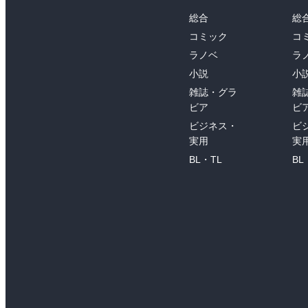
総合
総
コミック
コ
ラノベ
ラ
小説
小
雑誌・グラ
雑
ビア
ビ
ビジネス・
ビ
実用
実
BL・TL
BL