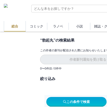
総合
コミック
ラノベ
小説
雑誌・
“
勃起丸
”の検索結果
この作者の新刊が配信された際にお知らせいたしま
作者新刊通知を受け取る
0
〜
0
件目 /
0
件中
絞り込み
この条件で検索