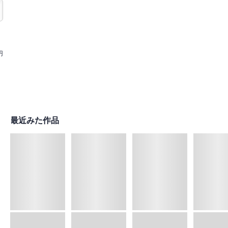
円
最近みた作品