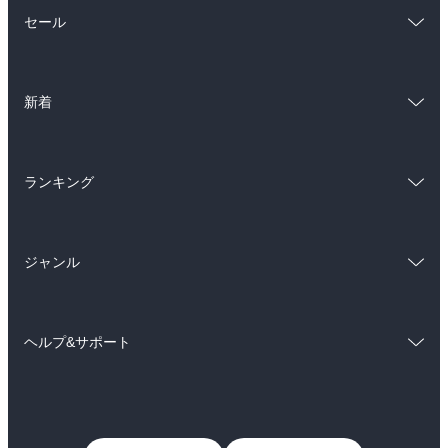
総合
コミック
セール
ラノベ
小説
総合
コミック
雑誌・グラビア
ビジネス・実用
新着
ラノベ
小説
BL・TL
総合
コミック
雑誌・グラビア
ビジネス・実用
ランキング
ラノベ
小説
BL・TL
総合
コミック
雑誌・グラビア
ビジネス・実用
ジャンル
ラノベ
小説
BL・TL
コミック
男性コミック
雑誌・グラビア
ビジネス・実用
ヘルプ&サポート
女性コミック
コミック誌
BL・TL
初めての方へ
ヘルプ
ライトノベル
男子向けラノベ