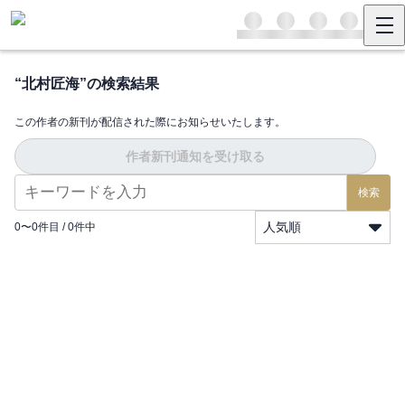
“
北村匠海
”の検索結果
この作者の新刊が配信された際にお知らせいたします。
作者新刊通知を受け取る
検索
人気順
0
〜
0
件目 /
0
件中