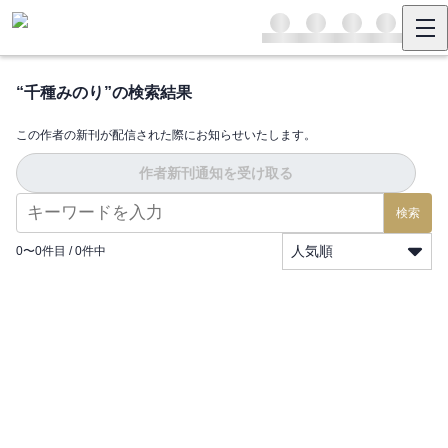
“
千種みのり
”の検索結果
この作者の新刊が配信された際にお知らせいたします。
作者新刊通知を受け取る
検索
人気順
0
〜
0
件目 /
0
件中