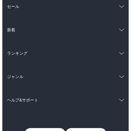
総合
コミック
セール
ラノベ
小説
総合
コミック
雑誌・グラビア
ビジネス・実用
新着
ラノベ
小説
BL・TL
総合
コミック
雑誌・グラビア
ビジネス・実用
ランキング
ラノベ
小説
BL・TL
総合
コミック
雑誌・グラビア
ビジネス・実用
ジャンル
ラノベ
小説
BL・TL
コミック
男性コミック
雑誌・グラビア
ビジネス・実用
ヘルプ&サポート
女性コミック
コミック誌
BL・TL
初めての方へ
ヘルプ
ライトノベル
男子向けラノベ