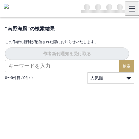
“
南野海風
”の検索結果
この作者の新刊が配信された際にお知らせいたします。
作者新刊通知を受け取る
検索
人気順
0
〜
0
件目 /
0
件中