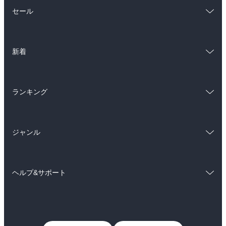
総合
コミック
セール
ラノベ
小説
総合
コミック
雑誌・グラビア
ビジネス・実用
新着
ラノベ
小説
BL・TL
総合
コミック
雑誌・グラビア
ビジネス・実用
ランキング
ラノベ
小説
BL・TL
総合
コミック
雑誌・グラビア
ビジネス・実用
ジャンル
ラノベ
小説
BL・TL
コミック
男性コミック
雑誌・グラビア
ビジネス・実用
ヘルプ&サポート
女性コミック
コミック誌
BL・TL
初めての方へ
ヘルプ
ライトノベル
男子向けラノベ