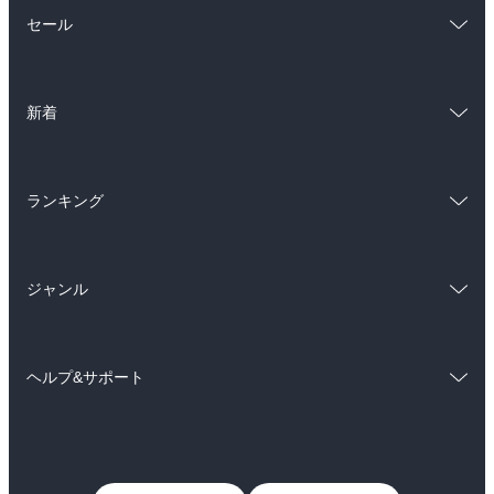
総合
コミック
セール
ラノベ
小説
総合
コミック
雑誌・グラビア
ビジネス・実用
新着
ラノベ
小説
BL・TL
総合
コミック
雑誌・グラビア
ビジネス・実用
ランキング
ラノベ
小説
BL・TL
総合
コミック
雑誌・グラビア
ビジネス・実用
ジャンル
ラノベ
小説
BL・TL
コミック
男性コミック
雑誌・グラビア
ビジネス・実用
ヘルプ&サポート
女性コミック
コミック誌
BL・TL
初めての方へ
ヘルプ
ライトノベル
男子向けラノベ