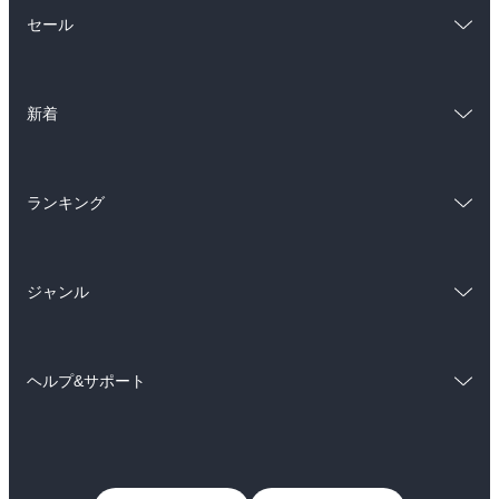
総合
コミック
セール
ラノベ
小説
総合
コミック
雑誌・グラビア
ビジネス・実用
新着
ラノベ
小説
BL・TL
総合
コミック
雑誌・グラビア
ビジネス・実用
ランキング
ラノベ
小説
BL・TL
総合
コミック
雑誌・グラビア
ビジネス・実用
ジャンル
ラノベ
小説
BL・TL
コミック
男性コミック
雑誌・グラビア
ビジネス・実用
ヘルプ&サポート
女性コミック
コミック誌
BL・TL
初めての方へ
ヘルプ
ライトノベル
男子向けラノベ