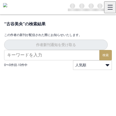
“
古谷美央
”の検索結果
この作者の新刊が配信された際にお知らせいたします。
作者新刊通知を受け取る
検索
人気順
0
〜
0
件目 /
0
件中