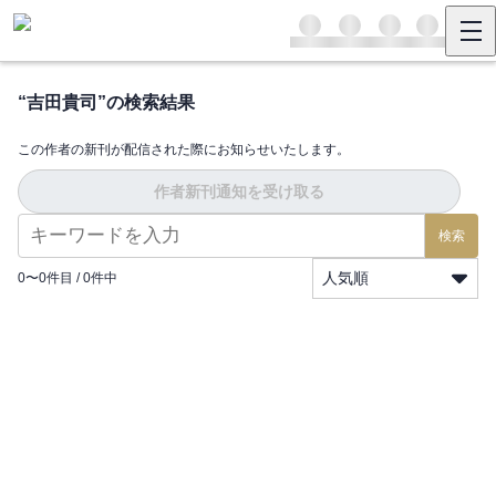
“
吉田貴司
”の検索結果
この作者の新刊が配信された際にお知らせいたします。
作者新刊通知を受け取る
検索
人気順
0
〜
0
件目 /
0
件中