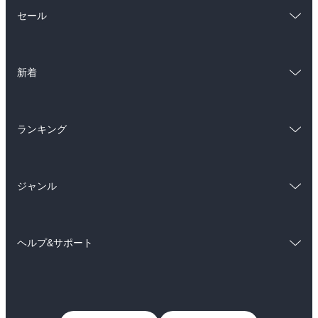
総合
コミック
セール
ラノベ
小説
総合
コミック
雑誌・グラビア
ビジネス・実用
新着
ラノベ
小説
BL・TL
総合
コミック
雑誌・グラビア
ビジネス・実用
ランキング
ラノベ
小説
BL・TL
総合
コミック
雑誌・グラビア
ビジネス・実用
ジャンル
ラノベ
小説
BL・TL
コミック
男性コミック
雑誌・グラビア
ビジネス・実用
ヘルプ&サポート
女性コミック
コミック誌
BL・TL
初めての方へ
ヘルプ
ライトノベル
男子向けラノベ