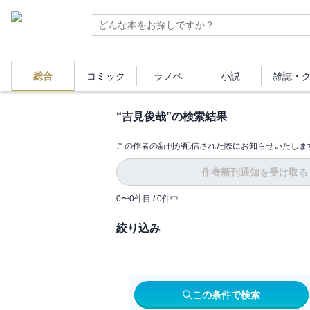
総合
コミック
ラノベ
小説
雑誌・
“
吉見俊哉
”の検索結果
この作者の新刊が配信された際にお知らせいたしま
作者新刊通知を受け取る
0
〜
0
件目 /
0
件中
絞り込み
この条件で検索