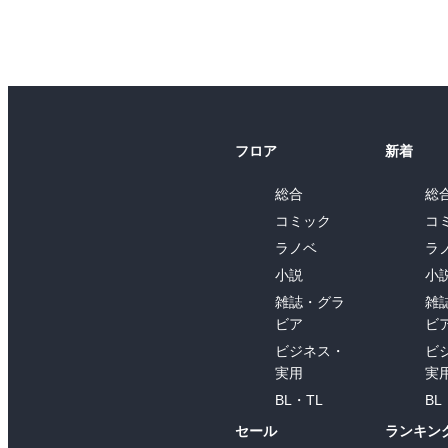
フロア
新着
総合
総
コミック
コ
ラノベ
ラ
小説
小
雑誌・グラ
雑
ビア
ビ
ビジネス・
ビ
実用
実
BL・TL
BL
セール
ランキン