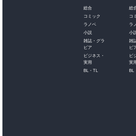
総合
総
コミック
コ
ラノベ
ラ
小説
小
雑誌・グラ
雑
ビア
ビ
ビジネス・
ビ
実用
実
BL・TL
BL