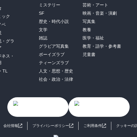
ミステリー
芸術・アート
合
SF
映画・音楽・演劇
ミック
歴史・時代小説
写真集
ノベ
文学
教養
説
雑誌
医学・福祉
誌・グラ
グラビア写真集
教育・語学・参考書
ア
ボーイズラブ
児童書
ジネス・
用
ティーンズラブ
・TL
人文・思想・歴史
社会・政治・法律
会社情報
プライバシーポリシー
ご利用条件
クッキーの