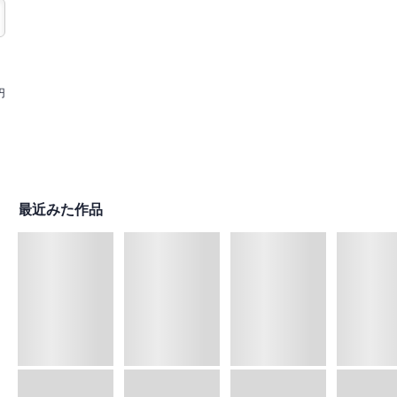
円
最近みた作品