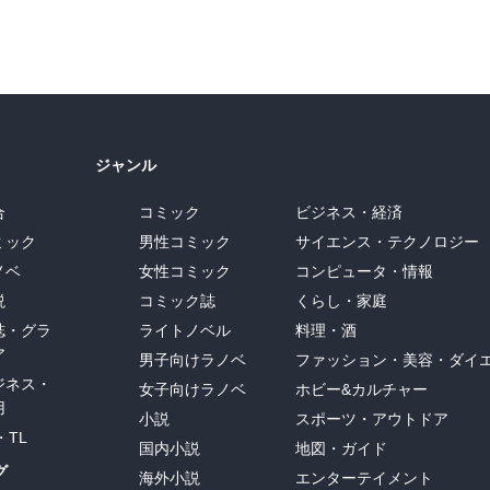
ジャンル
合
コミック
ビジネス・経済
ミック
男性コミック
サイエンス・テクノロジー
ノベ
女性コミック
コンピュータ・情報
説
コミック誌
くらし・家庭
誌・グラ
ライトノベル
料理・酒
ア
男子向けラノベ
ファッション・美容・ダイ
ジネス・
女子向けラノベ
ホビー&カルチャー
用
小説
スポーツ・アウトドア
・TL
国内小説
地図・ガイド
グ
海外小説
エンターテイメント