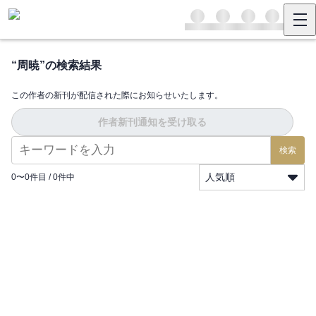
“
周暁
”の検索結果
この作者の新刊が配信された際にお知らせいたします。
作者新刊通知を受け取る
検索
人気順
0
〜
0
件目 /
0
件中