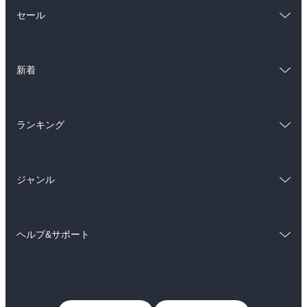
総合
コミック
セール
ラノベ
小説
総合
コミック
雑誌・グラビア
ビジネス・実用
新着
ラノベ
小説
BL・TL
総合
コミック
雑誌・グラビア
ビジネス・実用
ランキング
ラノベ
小説
BL・TL
総合
コミック
雑誌・グラビア
ビジネス・実用
ジャンル
ラノベ
小説
BL・TL
コミック
男性コミック
雑誌・グラビア
ビジネス・実用
ヘルプ&サポート
女性コミック
コミック誌
BL・TL
初めての方へ
ヘルプ
ライトノベル
男子向けラノベ