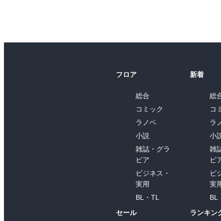
フロア
新着
総合
総
コミック
コ
ラノベ
ラ
小説
小
雑誌・グラ
雑
ビア
ビ
ビジネス・
ビ
実用
実
BL・TL
BL
セール
ランキン