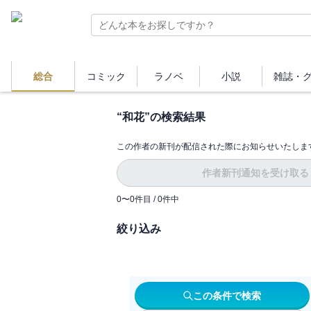
総合
コミック
ラノベ
小説
雑誌・
“
和花
”の検索結果
この作者の新刊が配信された際にお知らせいたしま
作者新刊通知を受け取る
0
〜
0
件目 /
0
件中
絞り込み
この条件で検索