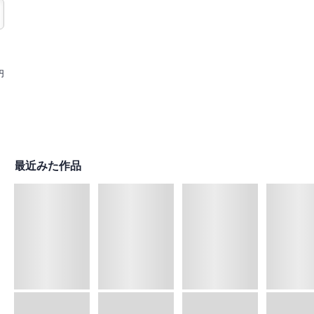
円
最近みた作品