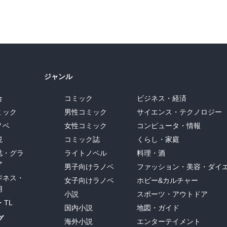
ジャンル
合
コミック
ビジネス・経済
ミック
男性コミック
サイエンス・テクノロジー
ノベ
女性コミック
コンピュータ・情報
説
コミック誌
くらし・家庭
誌・グラ
ライトノベル
料理・酒
ア
男子向けラノベ
ファッション・美容・ダイ
ジネス・
女子向けラノベ
ホビー&カルチャー
用
小説
スポーツ・アウトドア
・TL
国内小説
地図・ガイド
グ
海外小説
エンターテイメント