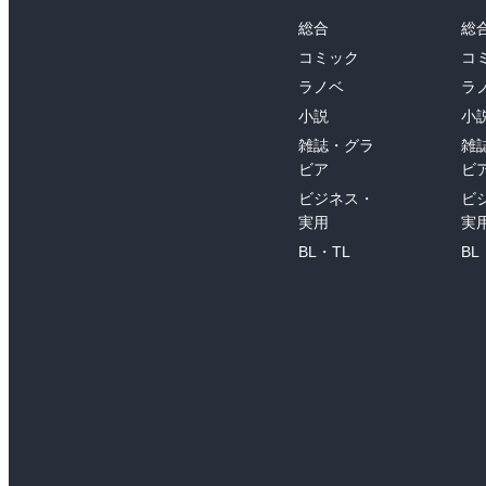
総合
総
コミック
コ
ラノベ
ラ
小説
小
雑誌・グラ
雑
ビア
ビ
ビジネス・
ビ
実用
実
BL・TL
BL