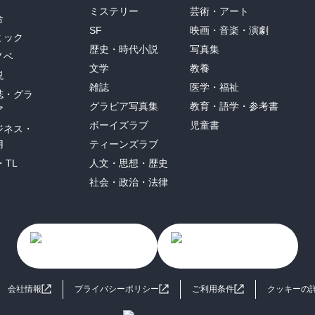
ミステリー
芸術・アート
合
SF
映画・音楽・演劇
ミック
歴史・時代小説
写真集
ノベ
文学
教養
説
雑誌
医学・福祉
誌・グラ
グラビア写真集
教育・語学・参考書
ア
ボーイズラブ
児童書
ジネス・
用
ティーンズラブ
・TL
人文・思想・歴史
社会・政治・法律
会社情報
プライバシーポリシー
ご利用条件
クッキーの