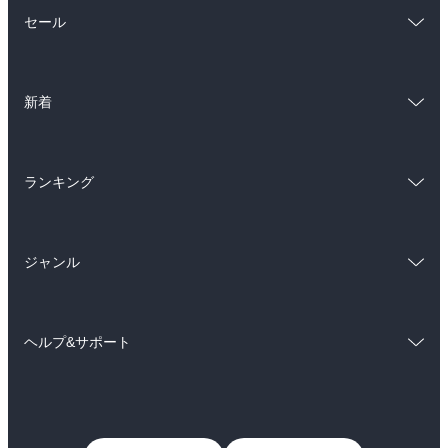
総合
コミック
セール
ラノベ
小説
総合
コミック
雑誌・グラビア
ビジネス・実用
新着
ラノベ
小説
BL・TL
総合
コミック
雑誌・グラビア
ビジネス・実用
ランキング
ラノベ
小説
BL・TL
総合
コミック
雑誌・グラビア
ビジネス・実用
ジャンル
ラノベ
小説
BL・TL
コミック
男性コミック
雑誌・グラビア
ビジネス・実用
ヘルプ&サポート
女性コミック
コミック誌
BL・TL
初めての方へ
ヘルプ
ライトノベル
男子向けラノベ