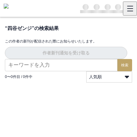
“
四谷ゼンジ
”の検索結果
この作者の新刊が配信された際にお知らせいたします。
作者新刊通知を受け取る
検索
人気順
0
〜
0
件目 /
0
件中