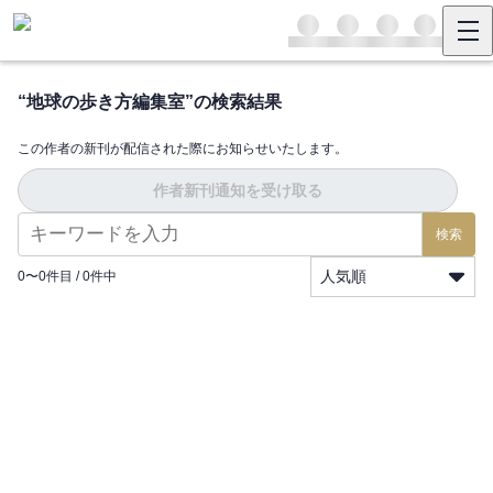
“
地球の歩き方編集室
”の検索結果
この作者の新刊が配信された際にお知らせいたします。
作者新刊通知を受け取る
検索
人気順
0
〜
0
件目 /
0
件中