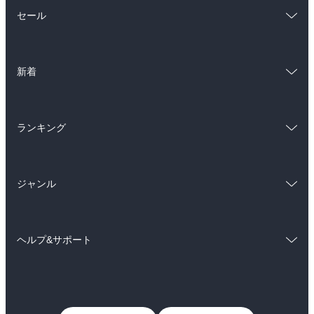
総合
コミック
セール
ラノベ
小説
総合
コミック
雑誌・グラビア
ビジネス・実用
新着
ラノベ
小説
BL・TL
総合
コミック
雑誌・グラビア
ビジネス・実用
ランキング
ラノベ
小説
BL・TL
総合
コミック
雑誌・グラビア
ビジネス・実用
ジャンル
ラノベ
小説
BL・TL
コミック
男性コミック
雑誌・グラビア
ビジネス・実用
ヘルプ&サポート
女性コミック
コミック誌
BL・TL
初めての方へ
ヘルプ
ライトノベル
男子向けラノベ