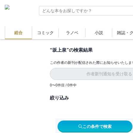
総合
コミック
ラノベ
小説
雑誌・
“
坂上泉
”の検索結果
この作者の新刊が配信された際にお知らせいたしま
作者新刊通知を受け取る
0
〜
0
件目 /
0
件中
絞り込み
この条件で検索