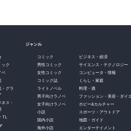
ジャンル
合
コミック
ビジネス・経済
ミック
男性コミック
サイエンス・テクノロジー
ノベ
女性コミック
コンピュータ・情報
説
コミック誌
くらし・家庭
誌・グラ
ライトノベル
料理・酒
ア
男子向けラノベ
ファッション・美容・ダイ
ジネス・
女子向けラノベ
ホビー&カルチャー
用
小説
スポーツ・アウトドア
・TL
国内小説
地図・ガイド
グ
海外小説
エンターテイメント