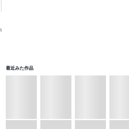
円
最近みた作品