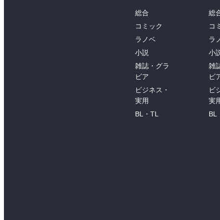
総合
総
コミック
コ
ラノベ
ラ
小説
小
雑誌・グラ
雑
ビア
ビ
ビジネス・
ビ
実用
実
BL・TL
BL