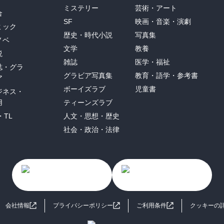
ミステリー
芸術・アート
合
SF
映画・音楽・演劇
ミック
歴史・時代小説
写真集
ノベ
文学
教養
説
雑誌
医学・福祉
誌・グラ
グラビア写真集
教育・語学・参考書
ア
ボーイズラブ
児童書
ジネス・
用
ティーンズラブ
・TL
人文・思想・歴史
社会・政治・法律
会社情報
プライバシーポリシー
ご利用条件
クッキーの