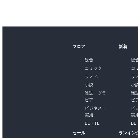
フロア
新着
総合
総
コミック
コ
ラノベ
ラ
小説
小
雑誌・グラ
雑
ビア
ビ
ビジネス・
ビ
実用
実
BL・TL
BL
セール
ランキン