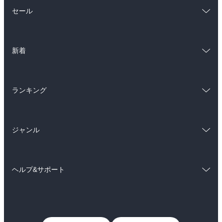
総合
コミック
セール
ラノベ
小説
総合
コミック
雑誌・グラビア
ビジネス・実用
新着
ラノベ
小説
BL・TL
総合
コミック
雑誌・グラビア
ビジネス・実用
ランキング
ラノベ
小説
BL・TL
総合
コミック
雑誌・グラビア
ビジネス・実用
ジャンル
ラノベ
小説
BL・TL
コミック
男性コミック
雑誌・グラビア
ビジネス・実用
ヘルプ&サポート
女性コミック
コミック誌
BL・TL
初めての方へ
ヘルプ
ライトノベル
男子向けラノベ