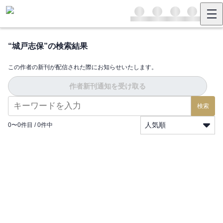
“
城戸志保
”の検索結果
この作者の新刊が配信された際にお知らせいたします。
作者新刊通知を受け取る
検索
人気順
0
〜
0
件目 /
0
件中