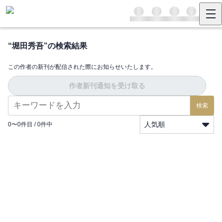
“
堀田秀吾
”の検索結果
この作者の新刊が配信された際にお知らせいたします。
作者新刊通知を受け取る
検索
人気順
0
〜
0
件目 /
0
件中