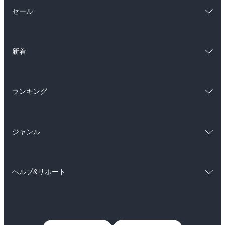
総合
コミック
セール
ラノベ
小説
総合
コミック
雑誌・グラビア
ビジネス・実用
新着
ラノベ
小説
BL・TL
総合
コミック
雑誌・グラビア
ビジネス・実用
ランキング
ラノベ
小説
BL・TL
総合
コミック
雑誌・グラビア
ビジネス・実用
ジャンル
ラノベ
小説
BL・TL
コミック
男性コミック
雑誌・グラビア
ビジネス・実用
ヘルプ&サポート
女性コミック
コミック誌
BL・TL
初めての方へ
ヘルプ
ライトノベル
男子向けラノベ