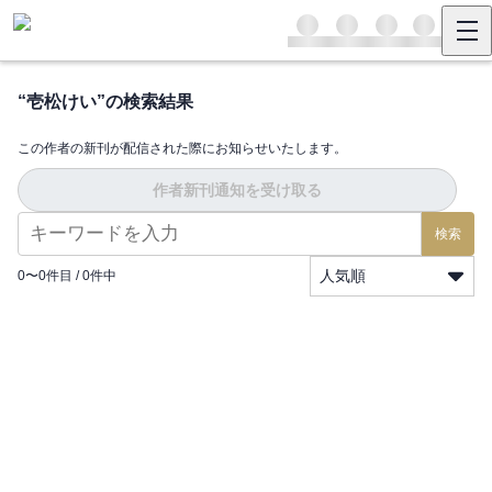
“
壱松けい
”の検索結果
この作者の新刊が配信された際にお知らせいたします。
作者新刊通知を受け取る
検索
人気順
0
〜
0
件目 /
0
件中