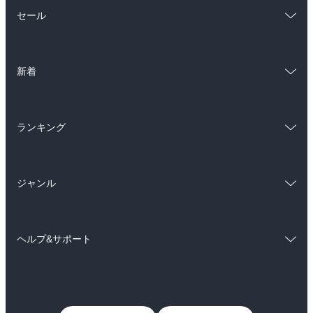
総合
コミック
セール
ラノベ
小説
総合
コミック
雑誌・グラビア
ビジネス・実用
新着
ラノベ
小説
BL・TL
総合
コミック
雑誌・グラビア
ビジネス・実用
ランキング
ラノベ
小説
BL・TL
総合
コミック
雑誌・グラビア
ビジネス・実用
ジャンル
ラノベ
小説
BL・TL
コミック
男性コミック
雑誌・グラビア
ビジネス・実用
ヘルプ&サポート
女性コミック
コミック誌
BL・TL
初めての方へ
ヘルプ
ライトノベル
男子向けラノベ