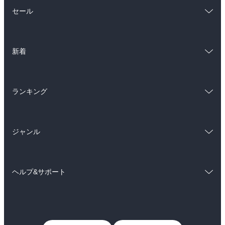
総合
コミック
セール
ラノベ
小説
総合
コミック
雑誌・グラビア
ビジネス・実用
新着
ラノベ
小説
BL・TL
総合
コミック
雑誌・グラビア
ビジネス・実用
ランキング
ラノベ
小説
BL・TL
総合
コミック
雑誌・グラビア
ビジネス・実用
ジャンル
ラノベ
小説
BL・TL
コミック
男性コミック
雑誌・グラビア
ビジネス・実用
ヘルプ&サポート
女性コミック
コミック誌
BL・TL
初めての方へ
ヘルプ
ライトノベル
男子向けラノベ