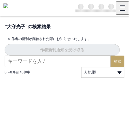
“
大守光子
”の検索結果
この作者の新刊が配信された際にお知らせいたします。
作者新刊通知を受け取る
検索
人気順
0
〜
0
件目 /
0
件中