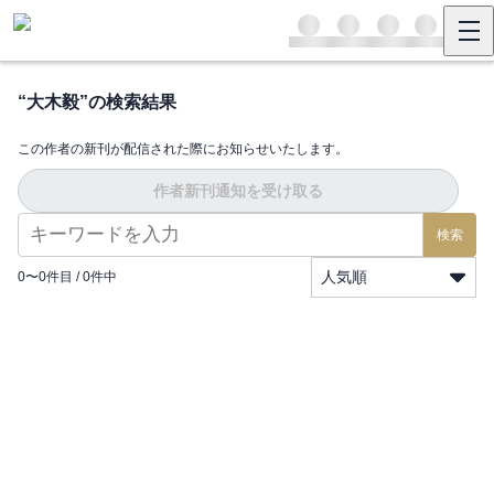
“
大木毅
”の検索結果
この作者の新刊が配信された際にお知らせいたします。
作者新刊通知を受け取る
検索
人気順
0
〜
0
件目 /
0
件中