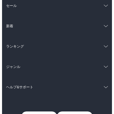
総合
コミック
セール
ラノベ
小説
総合
コミック
雑誌・グラビア
ビジネス・実用
新着
ラノベ
小説
BL・TL
総合
コミック
雑誌・グラビア
ビジネス・実用
ランキング
ラノベ
小説
BL・TL
総合
コミック
雑誌・グラビア
ビジネス・実用
ジャンル
ラノベ
小説
BL・TL
コミック
男性コミック
雑誌・グラビア
ビジネス・実用
ヘルプ&サポート
女性コミック
コミック誌
BL・TL
初めての方へ
ヘルプ
ライトノベル
男子向けラノベ