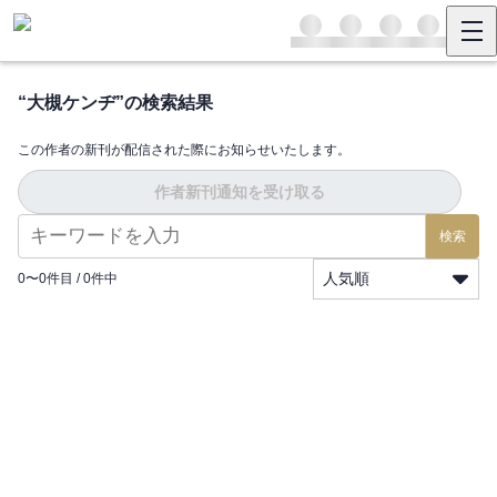
“
大槻ケンヂ
”の検索結果
この作者の新刊が配信された際にお知らせいたします。
作者新刊通知を受け取る
検索
人気順
0
〜
0
件目 /
0
件中