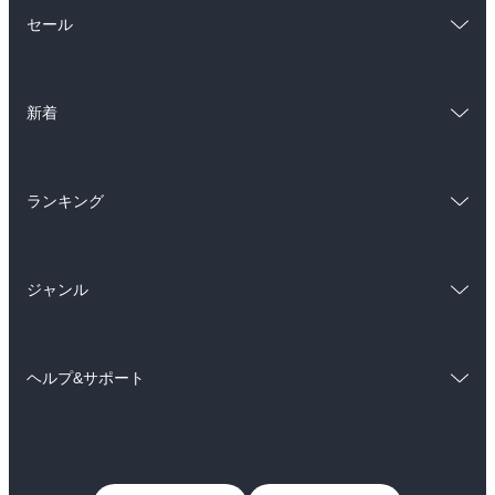
総合
コミック
セール
ラノベ
小説
総合
コミック
雑誌・グラビア
ビジネス・実用
新着
ラノベ
小説
BL・TL
総合
コミック
雑誌・グラビア
ビジネス・実用
ランキング
ラノベ
小説
BL・TL
総合
コミック
雑誌・グラビア
ビジネス・実用
ジャンル
ラノベ
小説
BL・TL
コミック
男性コミック
雑誌・グラビア
ビジネス・実用
ヘルプ&サポート
女性コミック
コミック誌
BL・TL
初めての方へ
ヘルプ
ライトノベル
男子向けラノベ