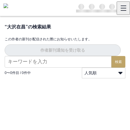
“
大沢在昌
”の検索結果
この作者の新刊が配信された際にお知らせいたします。
作者新刊通知を受け取る
検索
人気順
0
〜
0
件目 /
0
件中