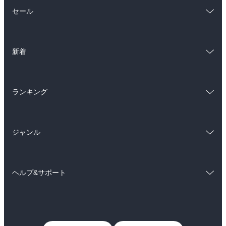
総合
コミック
セール
ラノベ
小説
総合
コミック
雑誌・グラビア
ビジネス・実用
新着
ラノベ
小説
BL・TL
総合
コミック
雑誌・グラビア
ビジネス・実用
ランキング
ラノベ
小説
BL・TL
総合
コミック
雑誌・グラビア
ビジネス・実用
ジャンル
ラノベ
小説
BL・TL
コミック
男性コミック
雑誌・グラビア
ビジネス・実用
ヘルプ&サポート
女性コミック
コミック誌
BL・TL
初めての方へ
ヘルプ
ライトノベル
男子向けラノベ