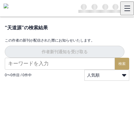
“
天道源
”の検索結果
この作者の新刊が配信された際にお知らせいたします。
作者新刊通知を受け取る
検索
人気順
0
〜
0
件目 /
0
件中