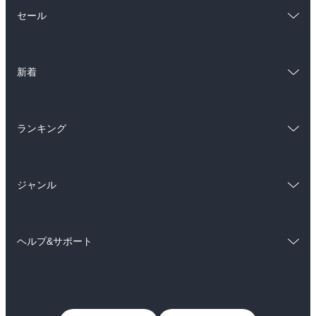
総合
コミック
セール
ラノベ
小説
総合
コミック
雑誌・グラビア
ビジネス・実用
新着
ラノベ
小説
BL・TL
総合
コミック
雑誌・グラビア
ビジネス・実用
ランキング
ラノベ
小説
BL・TL
総合
コミック
雑誌・グラビア
ビジネス・実用
ジャンル
ラノベ
小説
BL・TL
コミック
男性コミック
雑誌・グラビア
ビジネス・実用
ヘルプ&サポート
女性コミック
コミック誌
BL・TL
初めての方へ
ヘルプ
ライトノベル
男子向けラノベ