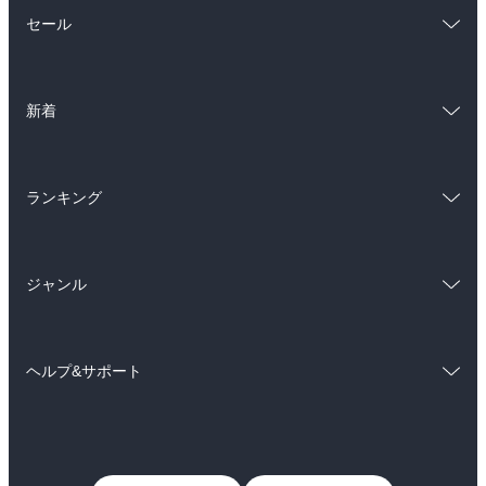
総合
コミック
セール
ラノベ
小説
総合
コミック
雑誌・グラビア
ビジネス・実用
新着
ラノベ
小説
BL・TL
総合
コミック
雑誌・グラビア
ビジネス・実用
ランキング
ラノベ
小説
BL・TL
総合
コミック
雑誌・グラビア
ビジネス・実用
ジャンル
ラノベ
小説
BL・TL
コミック
男性コミック
雑誌・グラビア
ビジネス・実用
ヘルプ&サポート
女性コミック
コミック誌
BL・TL
初めての方へ
ヘルプ
ライトノベル
男子向けラノベ